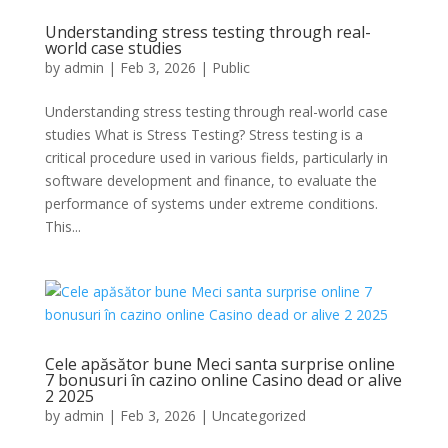
Understanding stress testing through real-
world case studies
by
admin
|
Feb 3, 2026
|
Public
Understanding stress testing through real-world case
studies What is Stress Testing? Stress testing is a
critical procedure used in various fields, particularly in
software development and finance, to evaluate the
performance of systems under extreme conditions.
This...
Cele apăsător bune Meci santa surprise online
7 bonusuri în cazino online Casino dead or alive
2 2025
by
admin
|
Feb 3, 2026
|
Uncategorized