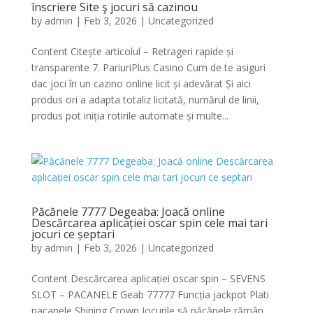
înscriere Site ş jocuri să cazinou
by
admin
|
Feb 3, 2026
|
Uncategorized
Content Citește articolul – Retrageri rapide și
transparente ​7. PariuriPlus Casino Cum de te asiguri
dac joci în un cazino online licit și adevărat Și aici
produs ori a adapta totaliz licitată, numărul de linii,
produs pot iniția rotirile automate și multe...
Păcănele 7777 Degeaba: Joacă online
Descărcarea aplicației oscar spin cele mai tari
jocuri ce șeptari
by
admin
|
Feb 3, 2026
|
Uncategorized
Content Descărcarea aplicației oscar spin – SEVENS
SLOT – PACANELE Geab 77777 Funcția jackpot Plati
pacanele Shining Crown Jocurile să păcănele rămân